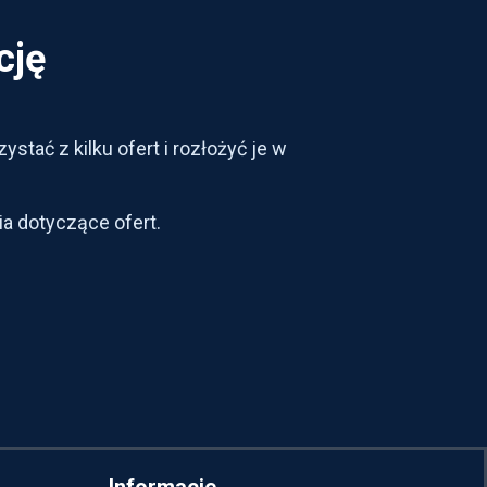
cję
stać z kilku ofert i rozłożyć je w
ia dotyczące ofert.