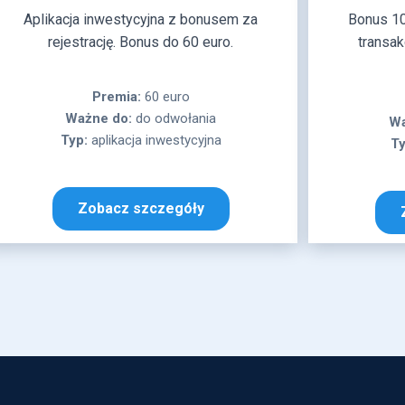
Aplikacja inwestycyjna z bonusem za
Bonus 10 
rejestrację. Bonus do 60 euro.
transak
Premia:
60 euro
Ważne do:
do odwołania
Wa
Typ:
aplikacja inwestycyjna
Ty
Zobacz szczegóły