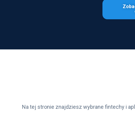
Zoba
Na tej stronie znajdziesz wybrane fintechy i a