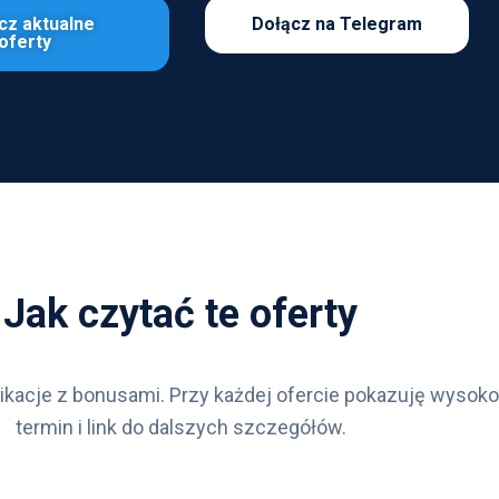
cz aktualne
Dołącz na Telegram
oferty
Jak czytać te oferty
plikacje z bonusami. Przy każdej ofercie pokazuję wysok
termin i link do dalszych szczegółów.