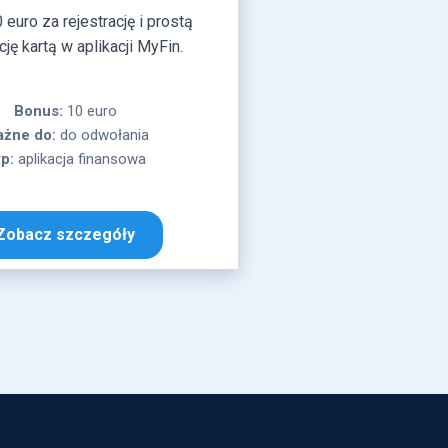
euro za rejestrację i prostą
cję kartą w aplikacji MyFin.
Bonus:
10 euro
żne do:
do odwołania
p:
aplikacja finansowa
Zobacz szczegóły