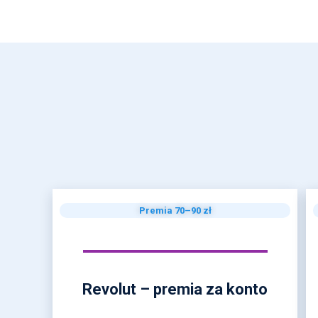
Premia 70–90 zł
Revolut – premia za konto