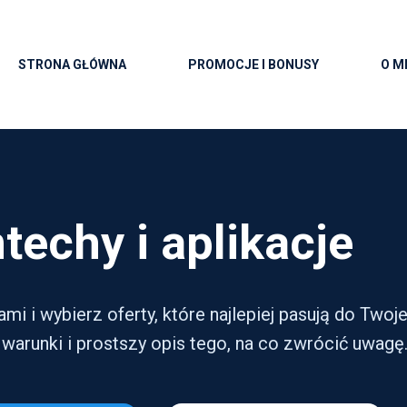
STRONA GŁÓWNA
PROMOCJE I BONUSY
O M
ntechy i aplikacje
mi i wybierz oferty, które najlepiej pasują do Twoje
 warunki i prostszy opis tego, na co zwrócić uwagę