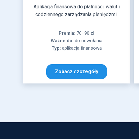
Aplikacja finansowa do płatności, walut i
codziennego zarządzania pieniędzmi.
Premia:
70–90 zł
Ważne do:
do odwołania
Typ:
aplikacja finansowa
Zobacz szczegóły