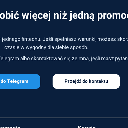
obić więcej niż jedną promo
 jednego fintechu. Jeśli spełniasz warunki, możesz skorzy
czasie w wygodny dla siebie sposób.
elegram albo skontaktować się ze mną, jeśli masz pytan
 do Telegram
Przejdź do kontaktu