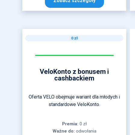
Zobacz szczegóły
0 zł
VeloKonto z bonusem i
cashbackiem
Oferta VELO obejmuje wariant dla młodych i
standardowe VeloKonto.
Premia:
0 zł
Ważne do:
odwołania