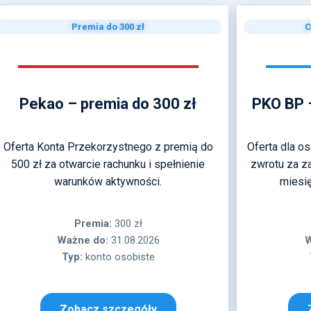
Premia do 300 zł
C
Pekao – premia do 300 zł
PKO BP 
Oferta Konta Przekorzystnego z premią do
Oferta dla o
500 zł za otwarcie rachunku i spełnienie
zwrotu za za
warunków aktywności.
miesię
Premia:
300 zł
Ważne do:
31.08.2026
W
Typ:
konto osobiste
Zobacz szczegóły