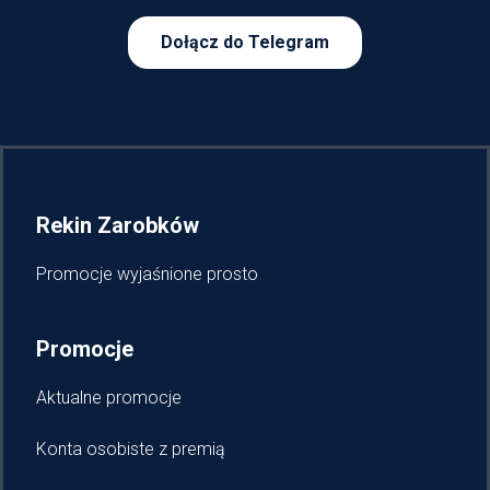
Dołącz do Telegram
Rekin Zarobków
Promocje wyjaśnione prosto
Promocje
Aktualne promocje
Konta osobiste z premią