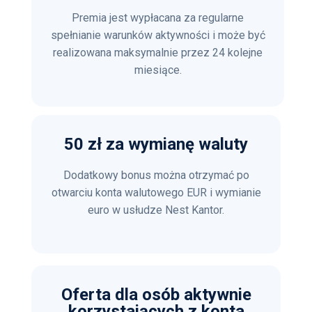
Premia jest wypłacana za regularne
spełnianie warunków aktywności i może być
realizowana maksymalnie przez 24 kolejne
miesiące.
50 zł za wymianę waluty
Dodatkowy bonus można otrzymać po
otwarciu konta walutowego EUR i wymianie
euro w usłudze Nest Kantor.
Oferta dla osób aktywnie
korzystających z konta