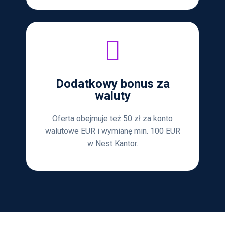
Dodatkowy bonus za
waluty
Oferta obejmuje też 50 zł za konto
walutowe EUR i wymianę min. 100 EUR
w Nest Kantor.