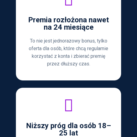
Premia rozłożona nawet
na 24 miesiące
To nie jest jednorazowy bonus, tylko
oferta dla osób, które chcą regularnie
korzystać z konta i zbierać premię
przez dłuższy czas.
Niższy próg dla osób 18–
25 lat