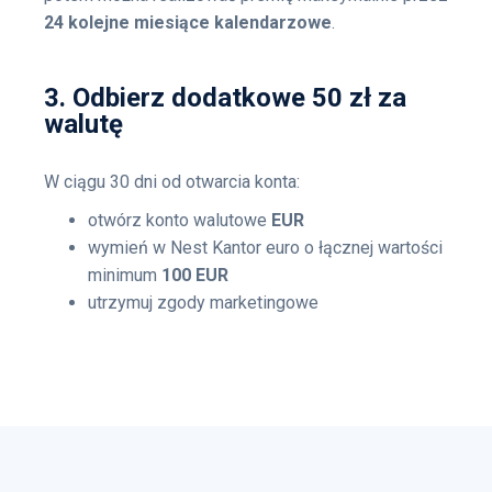
24 kolejne miesiące kalendarzowe
.
3. Odbierz dodatkowe 50 zł za
walutę
W ciągu 30 dni od otwarcia konta:
otwórz konto walutowe
EUR
wymień w Nest Kantor euro o łącznej wartości
minimum
100 EUR
utrzymuj zgody marketingowe