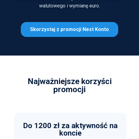
walutowego i wymianę euro.
Skorzystaj z promocji Nest Konto
Najważniejsze korzyści
promocji
Do 1200 zł za aktywność na
koncie