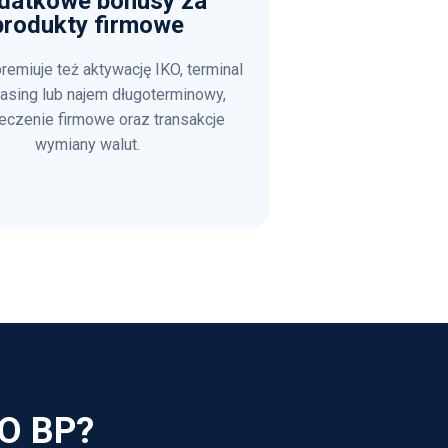
datkowe bonusy za
produkty firmowe
emiuje też aktywację IKO, terminal
asing lub najem długoterminowy,
eczenie firmowe oraz transakcje
wymiany walut.
KO BP?