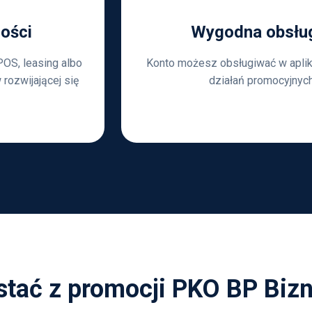
ności
Wygodna obsług
OS, leasing albo
Konto możesz obsługiwać w aplika
rozwijającej się
działań promocyjnyc
stać z promocji PKO BP Biz