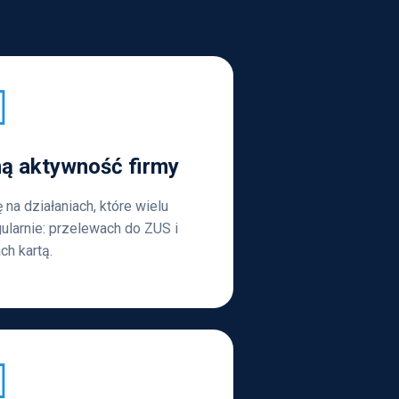
ą aktywność firmy
 na działaniach, które wielu
ularnie: przelewach do ZUS i
ch kartą.