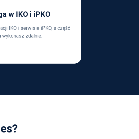
a w IKO i iPKO
cji IKO i serwisie iPKO, a część
h wykonasz zdalnie.
nes?