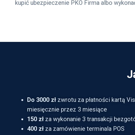
kupić ubezpieczenie PKO Firma albo wykonać
J
Do 3000 zł
zwrotu za płatności kartą Vi
miesięcznie przez 3 miesiące
150 zł
za wykonanie 3 transakcji bezgot
400 zł
za zamówienie terminala POS