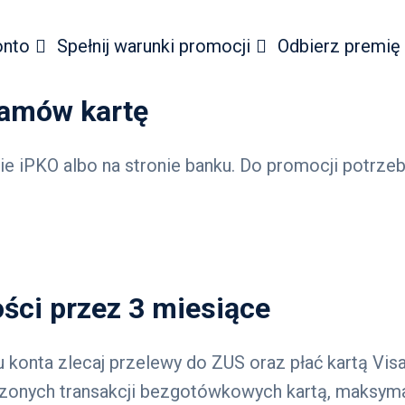
onto
Spełnij warunki promocji
Odbierz premię
zamów kartę
ie iPKO albo na stronie banku. Do promocji potrzebn
ości przez 3 miesiące
 konta zlecaj przelewy do ZUS oraz płać kartą Vis
onych transakcji bezgotówkowych kartą, maksymal