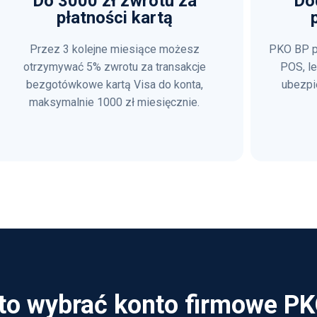
Do 3000 zł zwrotu za
Do
płatności kartą
Przez 3 kolejne miesiące możesz
PKO BP pr
otrzymywać 5% zwrotu za transakcje
POS, le
bezgotówkowe kartą Visa do konta,
ubezpi
maksymalnie 1000 zł miesięcznie.
to wybrać konto firmowe P