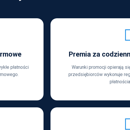
firmowe
Premia za codzienn
kłe płatności
Warunki promocji opierają się
firmowego.
przedsiębiorców wykonuje reg
płatnościa