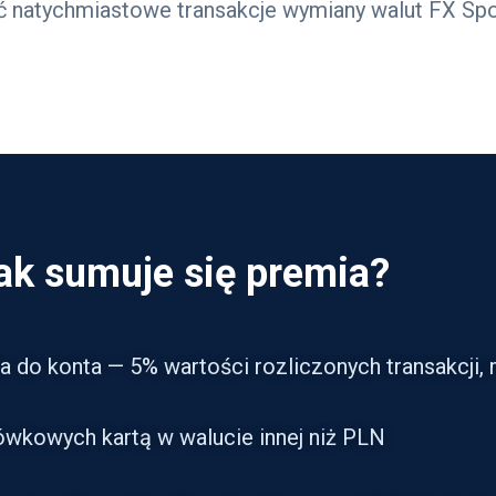
 natychmiastowe transakcje wymiany walut FX Spo
ak sumuje się premia?
sa do konta — 5% wartości rozliczonych transakcji,
ówkowych kartą w walucie innej niż PLN