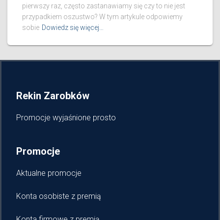
pierwszy raz, często zastanawiamy się czy to nie jest
przypadkiem oszustwo? W tym artykule odpowiemy
sobie
Dowiedz się więcej…
Rekin Zarobków
Promocje wyjaśnione prosto
Promocje
Aktualne promocje
Konta osobiste z premią
Konta firmowe z premią