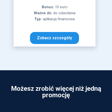
Bonus:
10 euro
Ważne do:
do odwołania
Typ:
aplikacja finansowa
Zobacz szczegóły
Możesz zrobić więcej niż jedną
promocję