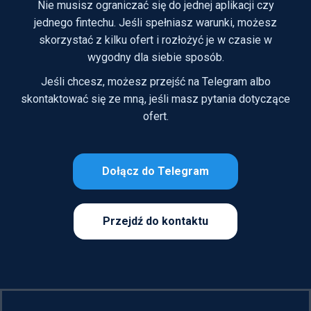
Nie musisz ograniczać się do jednej aplikacji czy
jednego fintechu. Jeśli spełniasz warunki, możesz
skorzystać z kilku ofert i rozłożyć je w czasie w
wygodny dla siebie sposób.
Jeśli chcesz, możesz przejść na Telegram albo
skontaktować się ze mną, jeśli masz pytania dotyczące
ofert.
Dołącz do Telegram
Przejdź do kontaktu