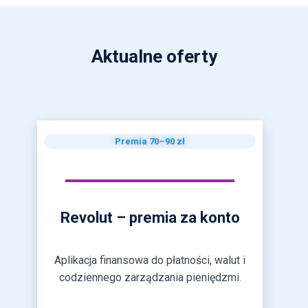
Aktualne oferty
Premia 70–90 zł
Revolut – premia za konto
Aplikacja finansowa do płatności, walut i
codziennego zarządzania pieniędzmi.