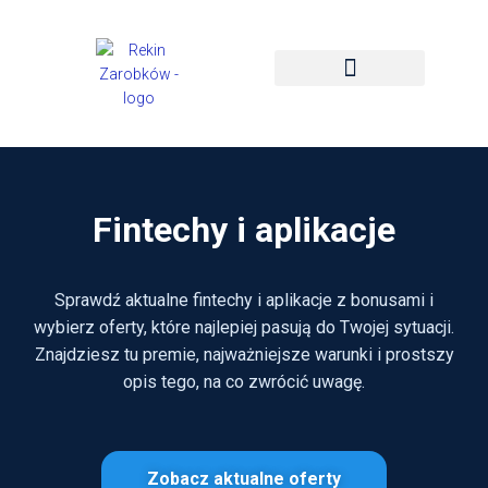
STRONA GŁÓWNA
PROMOCJE I BONUSY
Fintechy i aplikacje
Sprawdź aktualne fintechy i aplikacje z bonusami i
wybierz oferty, które najlepiej pasują do Twojej sytuacji.
Znajdziesz tu premie, najważniejsze warunki i prostszy
opis tego, na co zwrócić uwagę.
Zobacz aktualne oferty