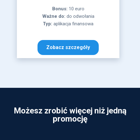
Bonus:
10 euro
Ważne do:
do odwołania
Typ:
aplikacja finansowa
Zobacz szczegóły
Możesz zrobić więcej niż jedną
promocję