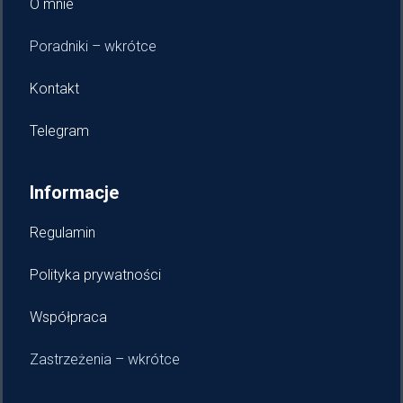
O mnie
Poradniki – wkrótce
Kontakt
Telegram
Informacje
Regulamin
Polityka prywatności
Współpraca
Zastrzeżenia – wkrótce