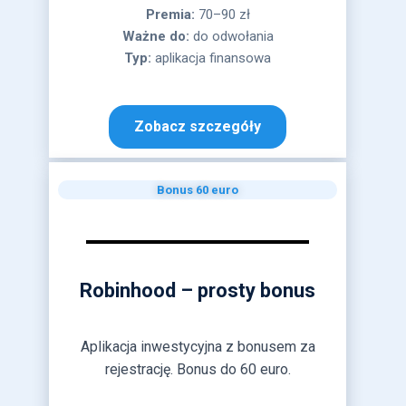
Premia:
70–90 zł
Ważne do:
do odwołania
Typ:
aplikacja finansowa
Zobacz szczegóły
Bonus 60 euro
Robinhood – prosty bonus
Aplikacja inwestycyjna z bonusem za
rejestrację. Bonus do 60 euro.